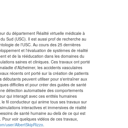
teur du département Réalité virtuelle médicale à
ie du Sud (USC). Il est aussi prof de recherche au
ntologie de l'USC. Au cours des 25 dernières
loppement et l'évaluation de systèmes de réalité
tement et de la rééducation dans les domaines du
lations saines et cliniques. Ces travaux ont porté
maladie d'Alzheimer, les accidents vasculaires
vaux récents ont porté sur la création de patients
iens débutants peuvent utiliser pour s'entraîner aux
es difficiles et pour créer des guides de santé
 d'une détection automatisée des comportements
ateur qui interagit avec ces entités humaines
 le fil conducteur qui anime tous ses travaux sur
simulations interactives et immersives de réalité
 besoins de santé humaine au-delà de ce qui est
e. Pour voir quelques vidéos de ces travaux,
om/user/AlbertSkipRizzo
.