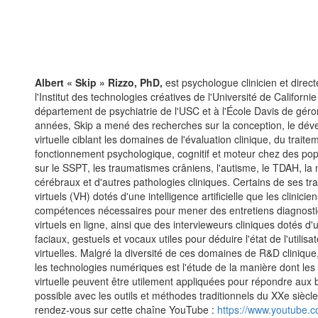
Albert « Skip » Rizzo, PhD,
est psychologue clinicien et direc
l'Institut des technologies créatives de l'Université de Californ
département de psychiatrie de l'USC et à l'École Davis de géro
années, Skip a mené des recherches sur la conception, le déve
virtuelle ciblant les domaines de l'évaluation clinique, du trai
fonctionnement psychologique, cognitif et moteur chez des popu
sur le SSPT, les traumatismes crâniens, l'autisme, le TDAH, la 
cérébraux et d'autres pathologies cliniques. Certains de ses tra
virtuels (VH) dotés d'une intelligence artificielle que les clinic
compétences nécessaires pour mener des entretiens diagnostiqu
virtuels en ligne, ainsi que des intervieweurs cliniques dotés
faciaux, gestuels et vocaux utiles pour déduire l'état de l'utilis
virtuelles. Malgré la diversité de ces domaines de R&D clinique,
les technologies numériques est l'étude de la manière dont les 
virtuelle peuvent être utilement appliquées pour répondre aux
possible avec les outils et méthodes traditionnels du XXe siècl
rendez-vous sur cette chaîne YouTube :
https://www.youtube.c