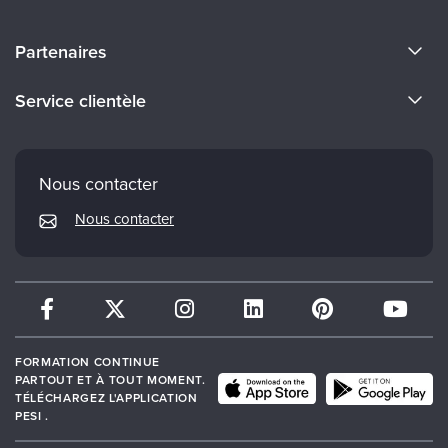
À propos de nous
Partenaires
Devenir conférencier
Evergreen Certifications
Service clientèle
Carrières
Mindsight Institute
Email
Faculté
PESI Publishing
FAQ
Nous contacter
Psychotherapy Networker
Mon compte
Nous contacter
Therapist.com
Politique de retour et de remboursement
FORMATION CONTINUE
PARTOUT ET À TOUT MOMENT.
TÉLÉCHARGEZ L'APPLICATION
PESI .