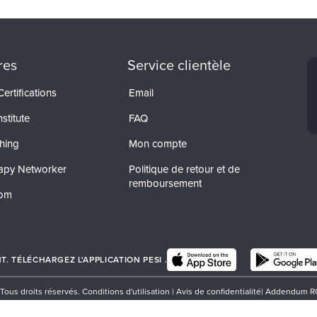
res
Service clientèle
ertifications
Email
stitute
FAQ
hing
Mon compte
apy Networker
Politique de retour et de
remboursement
com
 TÉLÉCHARGEZ L'APPLICATION PESI .
 Tous droits réservés.
Conditions d'utilisation |
Avis de confidentialité
|
Addendum R