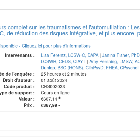
rs complet sur les traumatismes et l'automutilation : Le
, de réduction des risques intégrative, et plus encore, po
isponible - Cliquez ici pour plus d'informations
Intervenants :
Lisa Ferentz, LCSW-C, DAPA
|
Janina Fisher, PhD
LCSWR, CEDS, CIAYT
|
Amy Pershing, LMSW, A
Dunlop, BSC (HONS), ClinPsyD, FHEA, CPsychol
ée de l'enquête :
25 heures et 2 minutes
Droit d'auteur :
01 août 2024
Code produit :
CRS002033
ype de support :
Cours en ligne
Valeur :
€607,14
Prix :
€367,99 -