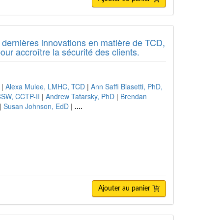
s dernières innovations en matière de TCD,
ur accroître la sécurité des clients.
|
Alexa Mulee, LMHC, TCD
|
Ann Saffi Biasetti, PhD,
CSW, CCTP-II
|
Andrew Tatarsky, PhD
|
Brendan
|
Susan Johnson, EdD
|
....
Ajouter au panier