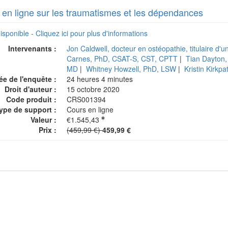
 en ligne sur les traumatismes et les dépendances
isponible - Cliquez ici pour plus d'informations
Intervenants :
Jon Caldwell, docteur en ostéopathie, titulaire d'u
Carnes, PhD, CSAT-S, CST, CPTT
|
Tian Dayton
MD
|
Whitney Howzell, PhD, LSW
|
Kristin Kirkp
ée de l'enquête :
24 heures 4 minutes
Droit d'auteur :
15 octobre 2020
Code produit :
CRS001394
ype de support :
Cours en ligne
Valeur :
€1.545,43
Prix normal :
Prix :
(459,99 €)
459,99 €