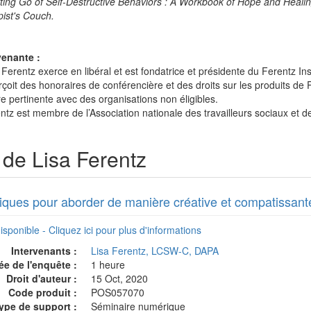
ting Go of Self-Destructive Behaviors : A Workbook of Hope and Heali
ist's Couch.
venante :
 Ferentz exerce en libéral et est fondatrice et présidente du Ferentz Inst
rçoit des honoraires de conférencière et des droits sur les produits de 
re pertinente avec des organisations non éligibles.
entz est membre de l’Association nationale des travailleurs sociaux et d
de Lisa Ferentz
ques pour aborder de manière créative et compatissante l
isponible - Cliquez ici pour plus d'informations
Intervenants :
Lisa Ferentz, LCSW-C, DAPA
ée de l'enquête :
1 heure
Droit d'auteur :
15 Oct, 2020
Code produit :
POS057070
ype de support :
Séminaire numérique