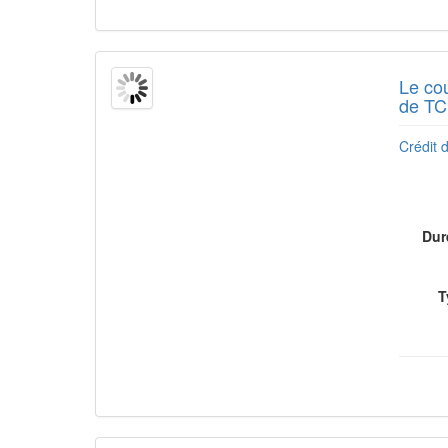
Le cou
de TCC
Crédit d
Dur
T