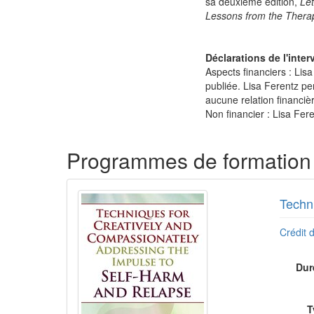
sa deuxième édition,
Let
Lessons from the Therap
Déclarations de l'inter
Aspects financiers : Lisa
publiée. Lisa Ferentz pe
aucune relation financiè
Non financier : Lisa Fer
Produits 1 à 4 sur 4
Programmes de formation 
Techni
Crédit d
Dur
T