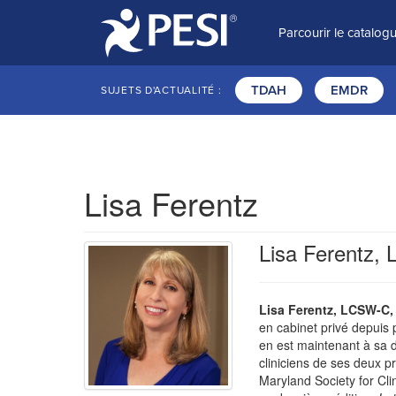
Parcourir le catalog
TDAH
EMDR
SUJETS D'ACTUALITÉ :
Lisa Ferentz
Lisa Ferentz
Lisa Ferentz, LCSW-C
en cabinet privé depuis p
en est maintenant à sa d
cliniciens de ses deux p
Maryland Society for Clin