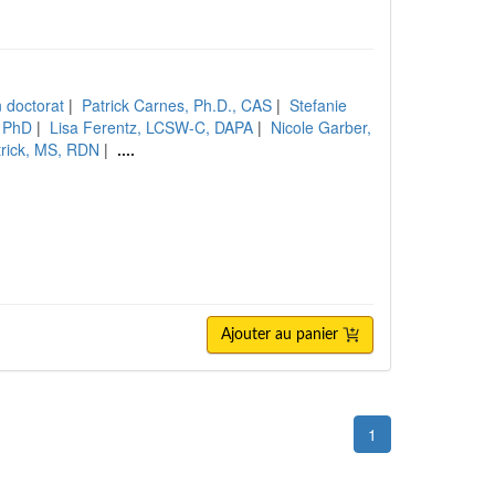
n doctorat
|
Patrick Carnes, Ph.D., CAS
|
Stefanie
, PhD
|
Lisa Ferentz, LCSW-C, DAPA
|
Nicole Garber,
atrick, MS, RDN
|
....
Ajouter au panier
1